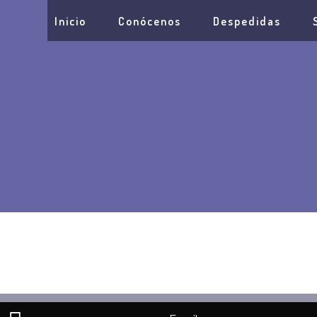
Inicio
Conócenos
Despedidas