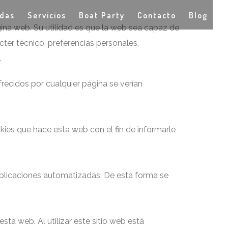
idas
Servicios
Boat Party
Contacto
Blog
ina web. Su utilidad es que la web sea capaz de
ter técnico, preferencias personales,
.
ofrecidos por cualquier página se verían
kies que hace esta web con el fin de informarle
aplicaciones automatizadas. De esta forma se
ta web. Al utilizar este sitio web está