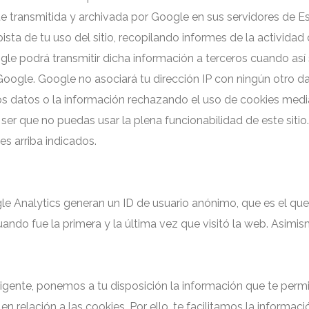
ente transmitida y archivada por Google en sus servidores de
ista de tu uso del sitio, recopilando informes de la actividad 
oogle podrá transmitir dicha información a terceros cuando así 
Google. Google no asociará tu dirección IP con ningún otro 
os datos o la información rechazando el uso de cookies medi
er que no puedas usar la plena funcionabilidad de este sitio. A
es arriba indicados.
nalytics generan un ID de usuario anónimo, que es el que s
cuando fue la primera y la última vez que visitó la web. Asim
igente, ponemos a tu disposición la información que te per
n relación a las cookies. Por ello, te facilitamos la informaci