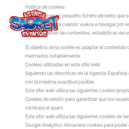
Política de cookies
Una cookie es un pequeño fichero de texto que s
recordar su visita cuando vuelva a navegar por e
personalización de contenidos, estadísticas de us
El objetivo de la cookie es adaptar el contenido d
mermados notablemente.
Cookies utilizadas en este sitio web
Siguiendo las directrices de la Agencia Española
con la máxima exactitud posible.
Este sitio web utiliza las siguientes cookies propi
Cookies de sesión, para garantizar que los usua
combate el spam.
Este sitio web utiliza las siguientes cookies de te
Google Analytics: Almacena cookies para poder ela