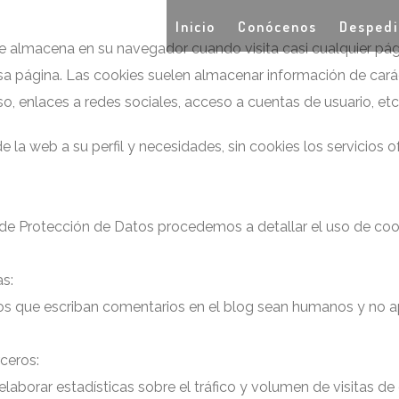
Inicio
Conócenos
Desped
e almacena en su navegador cuando visita casi cualquier pág
sa página. Las cookies suelen almacenar información de carác
o, enlaces a redes sociales, acceso a cuentas de usuario, etc
e la web a su perfil y necesidades, sin cookies los servicios 
 de Protección de Datos procedemos a detallar el uso de coo
as:
rios que escriban comentarios en el blog sean humanos y no 
rceros:
borar estadísticas sobre el tráfico y volumen de visitas de es