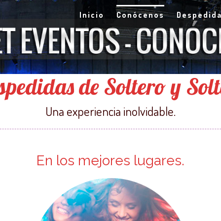
Inicio
Conócenos
Despedid
pedidas de Soltero y Sol
Una experiencia inolvidable.
En los mejores lugares.