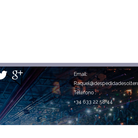
Email:
Raquel@despedidadesoltero
Teléfono :
+34 633 22 58 44