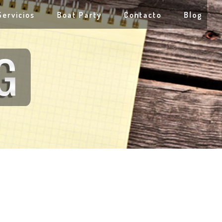
Servicios
Boat Party
Contacto
Blog