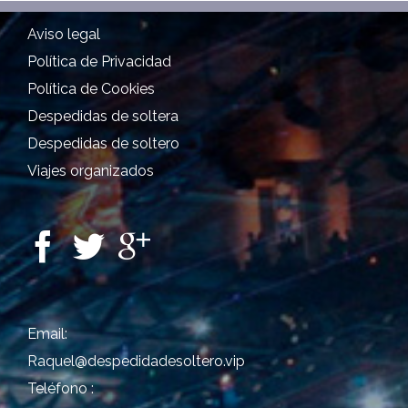
Aviso legal
Política de Privacidad
Política de Cookies
Despedidas de soltera
Despedidas de soltero
Viajes organizados
Email:
Raquel@despedidadesoltero.vip
Teléfono :