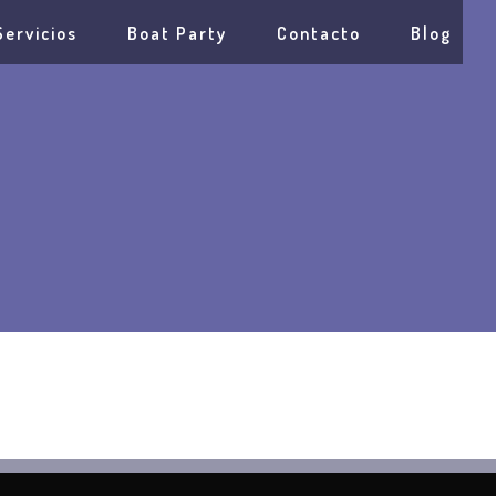
Servicios
Boat Party
Contacto
Blog